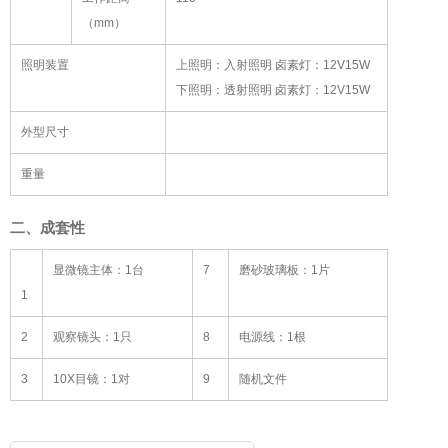
（mm）
照明装置
上照明：入射照明 卤素灯：12V15W
下照明：透射照明 卤素灯：12V15W
外型尺寸
重量
二、成套性
显微镜主体：1台
7
磨砂玻璃板：1片
1
2
观察镜头：1只
8
电源线：1根
3
10X目镜：1对
9
随机文件