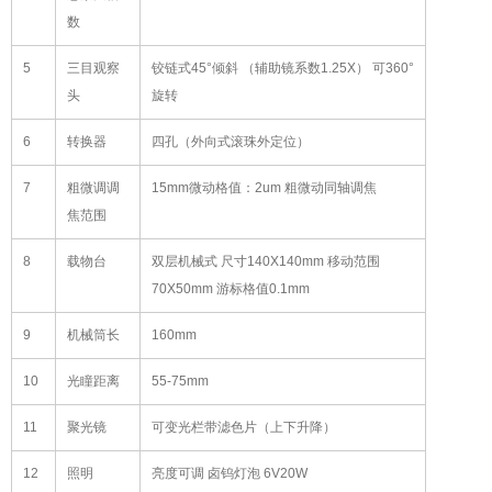
数
5
三目观察
铰链式45°倾斜 （辅助镜系数1.25X） 可360°
头
旋转
6
转换器
四孔（外向式滚珠外定位）
7
粗微调调
15mm微动格值：2um 粗微动同轴调焦
焦范围
8
载物台
双层机械式 尺寸140X140mm 移动范围
70X50mm 游标格值0.1mm
9
机械筒长
160mm
10
光瞳距离
55-75mm
11
聚光镜
可变光栏带滤色片（上下升降）
12
照明
亮度可调 卤钨灯泡 6V20W