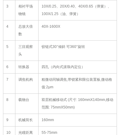
3
相衬平场
10X/0.25、20X/0.40、40X/0.65（弹簧）、
物镜
100X/1.25（油、弹簧）
4
总放大倍
40X-1600X
数
5
三目观察
铰链式30°倾斜 可360°旋转
头
6
转换器
四孔（内向式滚珠内定位）
7
调焦机构
粗微动同轴调焦,带锁紧和限位装置板,微动格
值:2μm
8
载物台
双层机械移动式 (尺寸: 160mmX140mm,移动
范围: 75mmX50mm)
9
机械筒长
160mm
10
光瞳距离
55-75mm