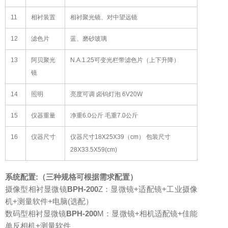
11
相衬装置
相衬聚光镜、对中望远镜
12
滤色片
蓝、磨砂玻璃
13
阿贝聚光
N.A.1.25可变光栏带滤色片（上下升降）
镜
14
照明
亮度可调 卤钨灯泡 6V20W
15
仪器重量
净重6.0公斤 毛重7.0公斤
16
仪器尺寸
仪器尺寸18X25X39（cm） 包装尺寸
28X33.5X59(cm)
系统配置:
（三种规格可根据需求配置）
摄像型相衬显微镜
BPH-200
Z：显微镜+适配镜+工业摄像
机+测量软件+电脑(选配）
数码型相衬显微镜
BPH-200
M：显微镜+相机适配镜+佳能
单反相机+测量软件