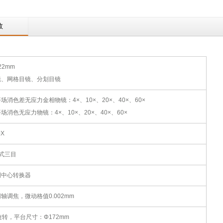
数
22mm
镜、网格目镜、分划目镜
场消色差无应力金相物镜：4×、10×、20×、40×、60×
场消色无应力物镜：4×、10×、20×、40×、60×
0X
链式三目
调中心转换器
轴调焦，微动格值0.002mm
°旋转，平台尺寸：Φ172mm