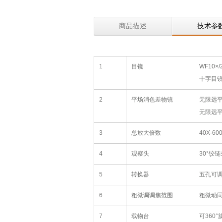
商品描述
技术参
1
目镜
WF10×/
十字目
2
平场消色差物镜
无限远平
无限远平
3
总放大倍数
40X-60
4
观察头
30°铰
5
转换器
五孔可
6
粗微调调焦范围
粗微动同
7
载物台
可360