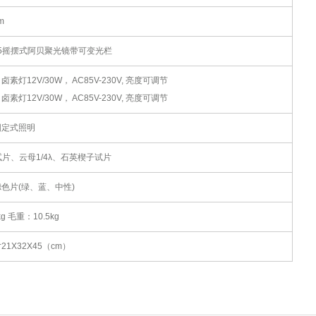
m
.1.25摇摆式阿贝聚光镜带可变光栏
素灯12V/30W， AC85V-230V, 亮度可调节
素灯12V/30W， AC85V-230V, 亮度可调节
固定式照明
试片、云母1/4λ、石英楔子试片
色片(绿、蓝、中性)
g 毛重：10.5kg
1X32X45（cm）