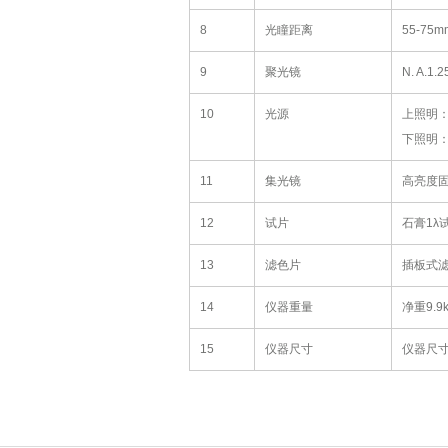
8
光瞳距离
55-75m
9
聚光镜
N. A
10
光源
上照明：卤
下照明：卤
11
集光镜
高亮度
12
试片
石膏1λ
13
滤色片
插板式滤
14
仪器重量
净重9.9k
15
仪器尺寸
仪器尺寸2