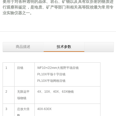
要用于对各种透明的晶体、岩石、矿物以及具有双折射的物质进
行观察和鉴定，是地质、矿产等部门和相关高等院校最为常用专
业实验仪器之一。
商品描述
技术参数
1
目镜
WF10×/22mm大视野平场目镜
PL10X平场十字目镜
PL10X平场网格目镜
2
无限远平
4X、10X、40X、63X物镜
场物镜
3
总放大倍
40X-630X
数