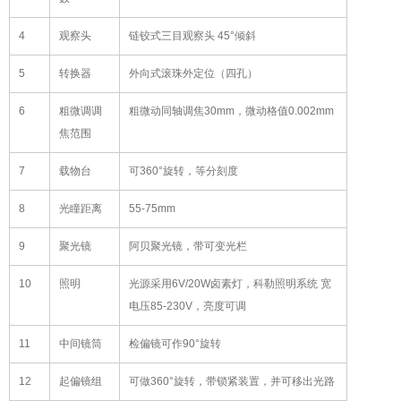
4
观察头
链铰式三目观察头 45°倾斜
5
转换器
外向式滚珠外定位（四孔）
6
粗微调调
粗微动同轴调焦30mm，微动格值0.002mm
焦范围
7
载物台
可360°旋转，等分刻度
8
光瞳距离
55-75mm
9
聚光镜
阿贝聚光镜，带可变光栏
10
照明
光源采用6V/20W卤素灯，科勒照明系统 宽
电压85-230V，亮度可调
11
中间镜筒
检偏镜可作90°旋转
12
起偏镜组
可做360°旋转，带锁紧装置，并可移出光路